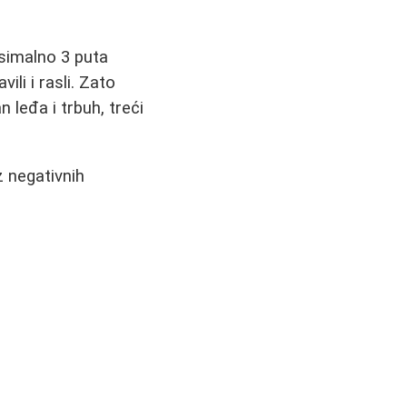
ksimalno 3 puta
li i rasli. Zato
leđa i trbuh, treći
z negativnih