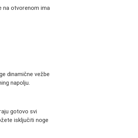
anje na otvorenom ima
uge dinamične vežbe
ing napolju.
iraju gotovo svi
žete isključiti noge