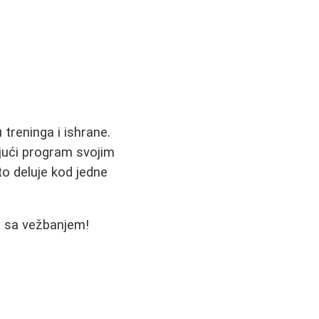
 treninga i ishrane.
ajući program svojim
to deluje kod jedne
no sa vežbanjem!