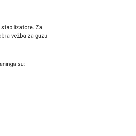
stabilizatore. Za
dobra vežba za guzu.
reninga su: