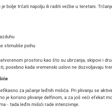
i je bolje trčati napolju ili raditi vežbe u teretani. Trč
vazduhu
e stimuliše psihu
atvorenom prostoru kao što su ubrzanja, skipovi i dr
ti, posebno kada vremenski uslovi ne dozvoljavaju tren
šiće
 efikasno za jačanje leđnih mišića. Pri plivanju se aktiv
no je korisno plivanje delfinom, a za još veći efekat mo
a - tada leđni mišići rade intenzivnije.