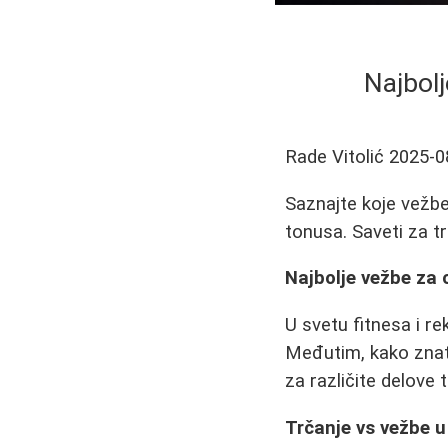
Najbolj
Rade Vitolić
2025-0
Saznajte koje vežbe 
tonusa. Saveti za tr
Najbolje vežbe za 
U svetu fitnesa i re
Međutim, kako znat
za različite delove 
Trčanje vs vežbe 