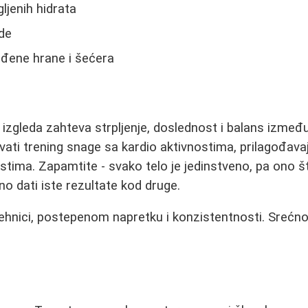
gljenih hidrata
de
ađene hrane i šećera
 izgleda zahteva strpljenje, doslednost i balans između
vati trening snage sa kardio aktivnostima, prilagođav
stima. Zapamtite - svako telo je jedinstveno, pa ono š
 dati iste rezultate kod druge.
j tehnici, postepenom napretku i konzistentnosti. Sreć