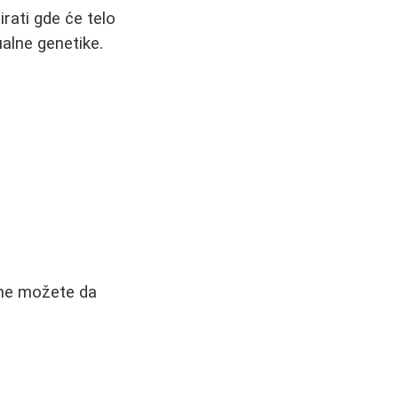
rati gde će telo
ualne genetike.
 ne možete da