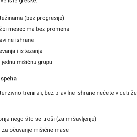
ve iste greške:
težinama (bez progresije)
 vežbi mesecima bez promena
vilne ishrane
vanja i istezanja
a jednu mišićnu grupu
 uspeha
tenzivno trenirali, bez pravilne ishrane nećete videti že
rija nego što se troši (za mršavljenje)
a za očuvanje mišićne mase