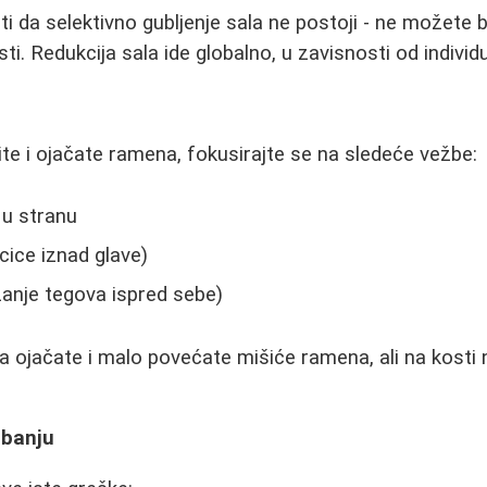
 da selektivno gubljenje sala ne postoji - ne možete bi
i. Redukcija sala ide globalno, u zavisnosti od individ
ite i ojačate ramena, fokusirajte se na sledeće vežbe:
 u stranu
cice iznad glave)
zanje tegova ispred sebe)
ojačate i malo povećate mišiće ramena, ali na kosti
žbanju