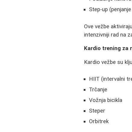
Step-up (penjanje
Ove vežbe aktiviraj
intenzivniji rad na 
Kardio trening za 
Kardio vežbe su klju
HIIT (intervalni t
Trčanje
Vožnja bicikla
Steper
Orbitrek