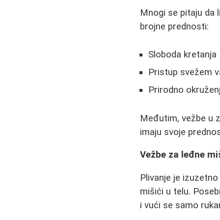
Mnogi se pitaju da l
brojne prednosti:
Sloboda kretanja
Pristup svežem 
Prirodno okruženj
Međutim, vežbe u z
imaju svoje prednos
Vežbe za leđne mi
Plivanje je izuzetno
mišići u telu. Poseb
i vući se samo rukam