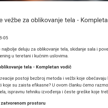
e vežbe za oblikovanje tela - Komplet
8-05
najbolje deluju za oblikovanje tela, skidanje sala i po
ening u teretani i kućnim uslovima.
oblikovanje tela - Kompletan vodič
kreacije postoji bezbroj metoda i vežbi koje obećavaju 
i koje su zaista efikasne? U ovom članku ćemo razmotr
tela, ispravnu tehniku izvođenja i česte greške koje tre
u zatvorenom prostoru