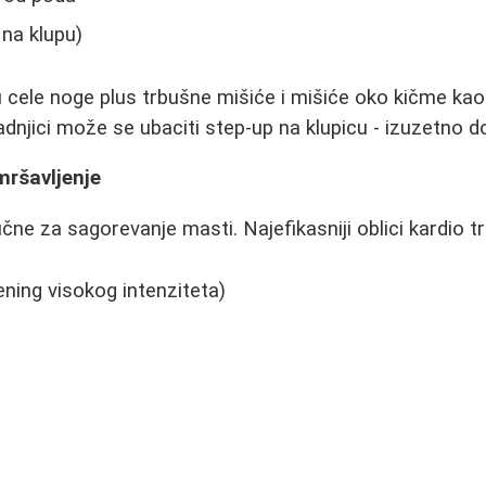
 na klupu)
u cele noge plus trbušne mišiće i mišiće oko kičme kao 
zadnjici može se ubaciti step-up na klupicu - izuzetno 
mršavljenje
čne za sagorevanje masti. Najefikasniji oblici kardio t
rening visokog intenziteta)