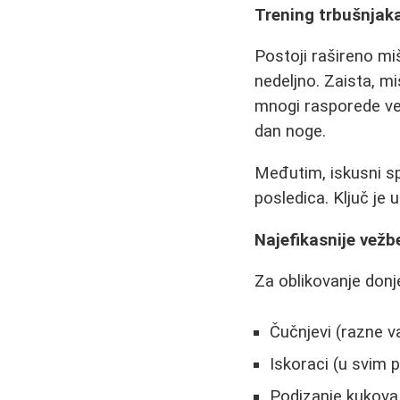
Trening trbušnjaka
Postoji rašireno mi
nedeljno. Zaista, mi
mnogi rasporede vež
dan noge.
Međutim, iskusni sp
posledica. Ključ je 
Najefikasnije vežb
Za oblikovanje donje
Čučnjevi (razne va
Iskoraci (u svim 
Podizanje kukova