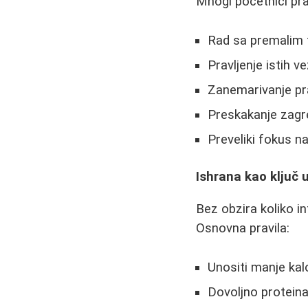
Mnogi početnici pra
Rad sa premalim 
Pravljenje istih
Zanemarivanje pra
Preskakanje zagre
Preveliki fokus n
Ishrana kao ključ
Bez obzira koliko in
Osnovna pravila:
Unositi manje kalo
Dovoljno protein