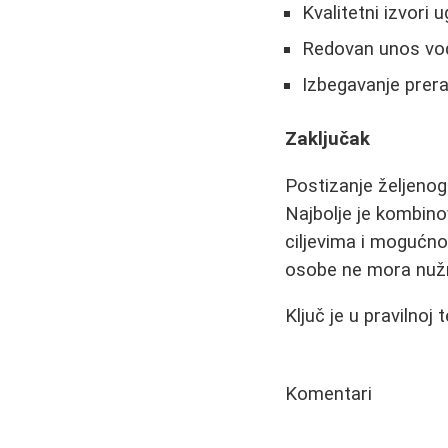
Kvalitetni izvori u
Redovan unos vo
Izbegavanje prer
Zaključak
Postizanje željenog
Najbolje je kombino
ciljevima i mogućno
osobe ne mora nužno
Ključ je u pravilno
Komentari