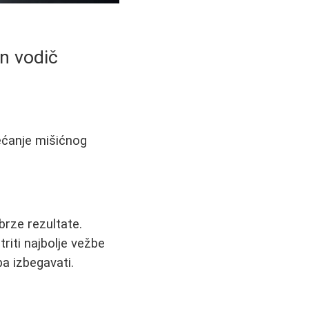
an vodič
većanje mišićnog
brze rezultate.
iti najbolje vežbe
ba izbegavati.