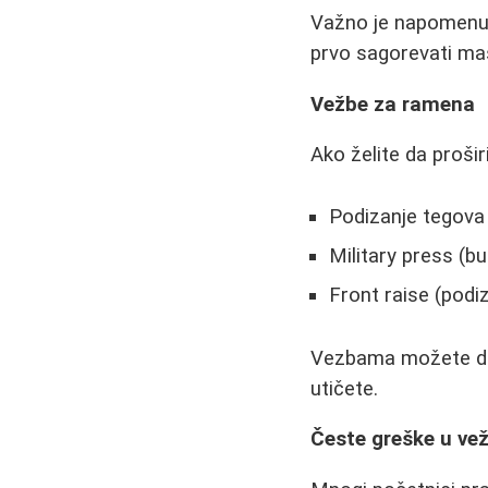
Važno je napomenuti
prvo sagorevati mast
Vežbe za ramena
Ako želite da prošir
Podizanje tegova
Military press (bu
Front raise (podi
Vezbama možete da 
utičete.
Česte greške u ve