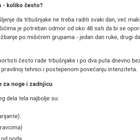
 - koliko često?
šljenje da trbušnjake ne treba raditi svaki dan, već ma
šićima je potreban odmor od oko 48 sati da bi se oporavi
banje po mišićnim grupama - jedan dan ruke, drugi dan 
ortisti često rade trbušnjake i po dva puta dnevno be
u pravilnoj tehnici i postepenom povećanju intenziteta.
e za noge i zadnjicu
g dela tela najbolje su:
rijante)
pravcima)
 od poda