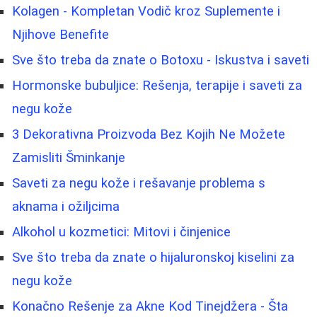
Kolagen - Kompletan Vodič kroz Suplemente i
Njihove Benefite
Sve što treba da znate o Botoxu - Iskustva i saveti
Hormonske bubuljice: Rešenja, terapije i saveti za
negu kože
3 Dekorativna Proizvoda Bez Kojih Ne Možete
Zamisliti Šminkanje
Saveti za negu kože i rešavanje problema s
aknama i ožiljcima
Alkohol u kozmetici: Mitovi i činjenice
Sve što treba da znate o hijaluronskoj kiselini za
negu kože
Konačno Rešenje za Akne Kod Tinejdžera - Šta