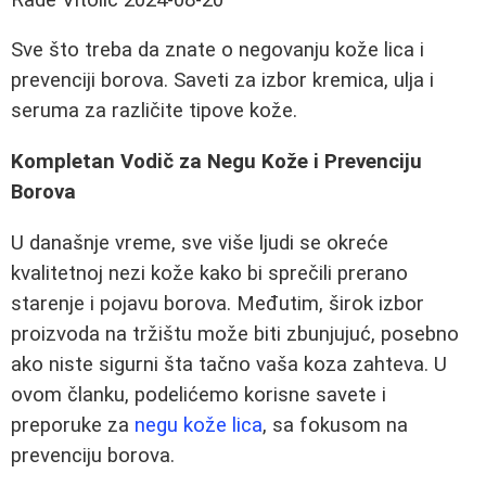
Sve što treba da znate o negovanju kože lica i
prevenciji borova. Saveti za izbor kremica, ulja i
seruma za različite tipove kože.
Kompletan Vodič za Negu Kože i Prevenciju
Borova
U današnje vreme, sve više ljudi se okreće
kvalitetnoj nezi kože kako bi sprečili prerano
starenje i pojavu borova. Međutim, širok izbor
proizvoda na tržištu može biti zbunjujuć, posebno
ako niste sigurni šta tačno vaša koza zahteva. U
ovom članku, podelićemo korisne savete i
preporuke za
negu kože lica
, sa fokusom na
prevenciju borova.