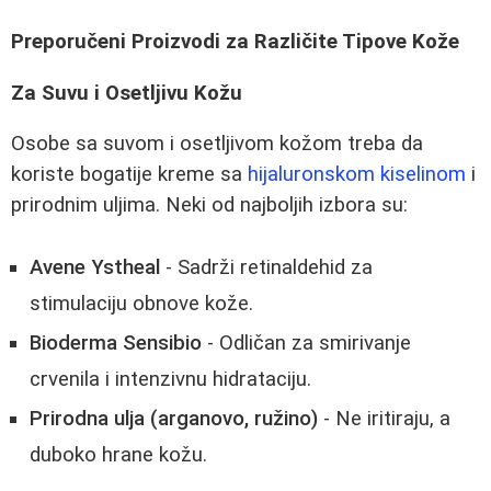
Preporučeni Proizvodi za Različite Tipove Kože
Za Suvu i Osetljivu Kožu
Osobe sa suvom i osetljivom kožom treba da
koriste bogatije kreme sa
hijaluronskom kiselinom
i
prirodnim uljima. Neki od najboljih izbora su:
Avene Ystheal
- Sadrži retinaldehid za
stimulaciju obnove kože.
Bioderma Sensibio
- Odličan za smirivanje
crvenila i intenzivnu hidrataciju.
Prirodna ulja (arganovo, ružino)
- Ne iritiraju, a
duboko hrane kožu.