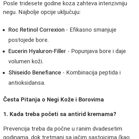
Posle tridesete godine koza zahteva intenzivniju
negu. Najbolje opcije uključuju:
Roc Retinol Correxion
- Efikasno smanjuje
postojede bore.
Eucerin Hyaluron-Filler
- Popunjava bore i daje
volumen koži.
Shiseido Benefiance
- Kombinacija peptida i
antioksidansa.
Česta Pitanja o Negi Kože i Borovima
1. Kada treba početi sa antirid kremama?
Prevencija treba da počne u ranim dvadesetim
godinama, dok tretmani sa jačim sastojcima (kao