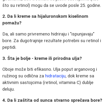
što su retinol) mogu da se uvode posle 25. godine.
2. Da li kreme sa hijaluronskom kiselinom
pomažu?
Da, ali samo privremeno hidriraju i "ispunjavaju"
bore. Za dugotrajnije rezultate potrebni su retinol i
peptidi.
3. Šta je bolje - kreme ili prirodna ulja?
Oboje može biti efikasno. Ulja poput arganovog i
ružinog su odlična za
hidrataciju
, dok kreme sa
aktivnim sastojcima (retinol, vitamina C) dublje
deluju.
4. Da li zaštita od sunca stvarno sprečava bore?