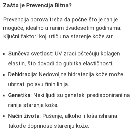
Zašto je Prevencija Bitna?
Prevencija borova treba da počne što je ranije
moguće, idealno u ranim dvadesetim godinama.
Ključni faktori koji utiču na starenje kože su:
Sunčeva svetlost:
UV zraci oštećuju kolagen i
elastin, što dovodi do gubitka elastičnosti.
Dehidracija:
Nedovoljna hidratacija kože može
ubrzati pojavu finih linija.
Genetika:
Neki ljudi su genetski predisponirani na
ranije starenje kože.
Način života:
Pušenje, alkohol i loša ishrana
takođe doprinose starenju kože.