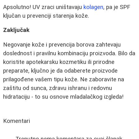
Apsolutno! UV zraci uništavaju
kolagen
, pa je SPF
ključan u prevenciji starenja kože.
Zaključak
Negovanje kože i prevencija borova zahtevaju
doslednost i pravilnu kombinaciju proizvoda. Bilo da
koristite apotekarsku kozmetiku ili prirodne
preparate, ključno je da odaberete proizvode
prilagođene vašem tipu kože. Ne zaboravite na
zaštitu od sunca, zdravu ishranu i redovnu
hidrataciju - to su osnove mladalačkog izgleda!
Komentari
Trenutno nema komentara za ovaj članak.