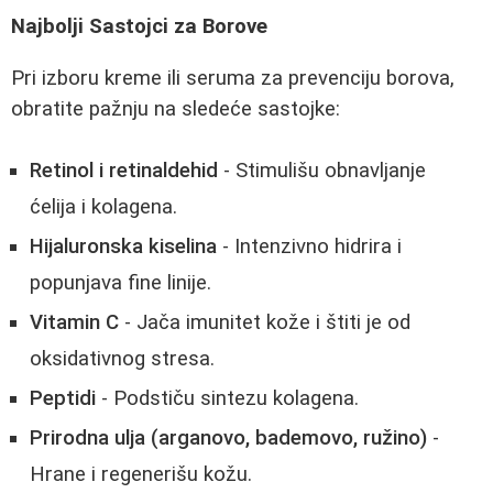
Najbolji Sastojci za Borove
Pri izboru kreme ili seruma za prevenciju borova,
obratite pažnju na sledeće sastojke:
Retinol i retinaldehid
- Stimulišu obnavljanje
ćelija i kolagena.
Hijaluronska kiselina
- Intenzivno hidrira i
popunjava fine linije.
Vitamin C
- Jača imunitet kože i štiti je od
oksidativnog stresa.
Peptidi
- Podstiču sintezu kolagena.
Prirodna ulja (arganovo, bademovo, ružino)
-
Hrane i regenerišu kožu.