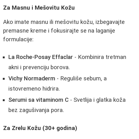
Za Masnu i Mešovitu Kožu
Ako imate masnu ili mešovitu kožu, izbegavajte
premasne kreme i fokusirajte se na laganije
formulacije:
La Roche-Posay Effaclar
- Kombinira tretman
akni i prevenciju borova.
Vichy Normaderm
- Reguliše sebum, a
istovremeno hidrira.
Serumi sa vitaminom C
- Svetlija i glatka koža
bez zagušivanja pora.
Za Zrelu Kožu (30+ godina)