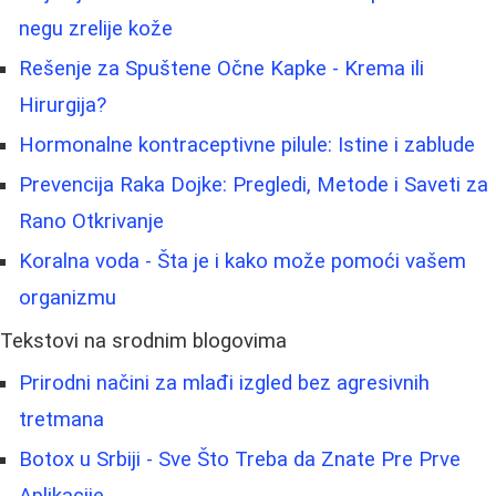
negu zrelije kože
Rešenje za Spuštene Očne Kapke - Krema ili
Hirurgija?
Hormonalne kontraceptivne pilule: Istine i zablude
Prevencija Raka Dojke: Pregledi, Metode i Saveti za
Rano Otkrivanje
Koralna voda - Šta je i kako može pomoći vašem
organizmu
Tekstovi na srodnim blogovima
Prirodni načini za mlađi izgled bez agresivnih
tretmana
Botox u Srbiji - Sve Što Treba da Znate Pre Prve
Aplikacije