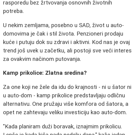
rasporedu bez žrtvovanja osnovnih životnih
potreba.
U nekim zemljama, posebno u SAD, život u auto-
domovima je čak i stil života. Penzioneri prodaju
kuće i putuju dok su zdravi i aktivni. Kod nas je ovaj
trend još uvek u začetku, ali postoji sve veći interes
za ovakvim načinom putovanja.
Kamp prikolice: Zlatna sredina?
Za one koji ne žele da idu do krajnosti - ni u šator ni
u auto-dom - kamp prikolice predstavljaju odličnu
alternativu. One pružaju više komfora od šatora, a
opet ne zahtevaju veliku investiciju kao auto-dom.
"Kada planiram duži boravak, iznajmim prikolicu.
Lepše je kada kiša pada nedelju dana," kaže jedan