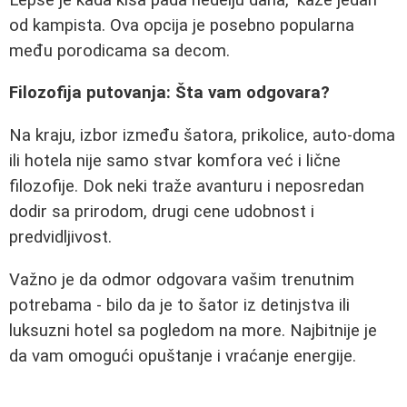
od kampista. Ova opcija je posebno popularna
među porodicama sa decom.
Filozofija putovanja: Šta vam odgovara?
Na kraju, izbor između šatora, prikolice, auto-doma
ili hotela nije samo stvar komfora već i lične
filozofije. Dok neki traže avanturu i neposredan
dodir sa prirodom, drugi cene udobnost i
predvidljivost.
Važno je da odmor odgovara vašim trenutnim
potrebama - bilo da je to šator iz detinjstva ili
luksuzni hotel sa pogledom na more. Najbitnije je
da vam omogući opuštanje i vraćanje energije.