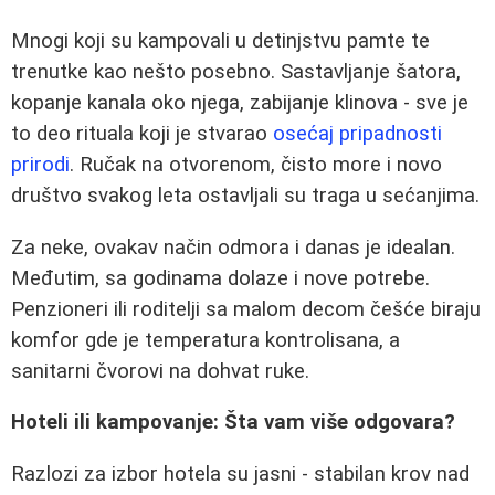
Mnogi koji su kampovali u detinjstvu pamte te
trenutke kao nešto posebno. Sastavljanje šatora,
kopanje kanala oko njega, zabijanje klinova - sve je
to deo rituala koji je stvarao
osećaj pripadnosti
prirodi
. Ručak na otvorenom, čisto more i novo
društvo svakog leta ostavljali su traga u sećanjima.
Za neke, ovakav način odmora i danas je idealan.
Međutim, sa godinama dolaze i nove potrebe.
Penzioneri ili roditelji sa malom decom češće biraju
komfor gde je temperatura kontrolisana, a
sanitarni čvorovi na dohvat ruke.
Hoteli ili kampovanje: Šta vam više odgovara?
Razlozi za izbor hotela su jasni - stabilan krov nad