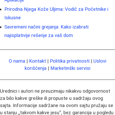
Prirodna Njega Kože Uljima: Vodič za Početnike i
Iskusne
Savremeni načini grejanja: Kako izabrati
najisplativije rešenje za vaš dom
O nama
|
Kontakt
|
Politika privatnosti
|
Uslovi
korišćenja
|
Marketinški servisi
Urednici i autori ne preuzimaju nikakvu odgovornost
za bilo kakve greške ili propuste u sadržaju ovog
sajta. Informacije sadržane na ovom sajtu pružaju se
u stanju „takvom kakve jesu“, bez garancija u pogledu