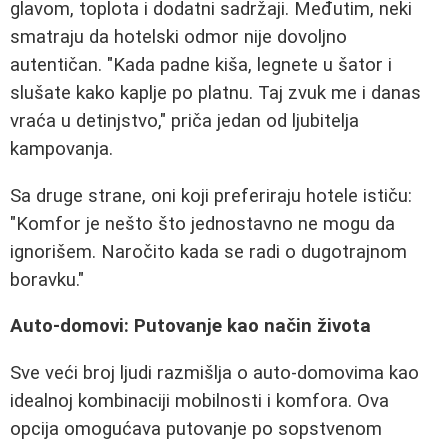
glavom, toplota i dodatni sadržaji. Međutim, neki
smatraju da hotelski odmor nije dovoljno
autentičan. "Kada padne kiša, legnete u šator i
slušate kako kaplje po platnu. Taj zvuk me i danas
vraća u detinjstvo," priča jedan od ljubitelja
kampovanja.
Sa druge strane, oni koji preferiraju hotele ističu:
"Komfor je nešto što jednostavno ne mogu da
ignorišem. Naročito kada se radi o dugotrajnom
boravku."
Auto-domovi: Putovanje kao način života
Sve veći broj ljudi razmišlja o auto-domovima kao
idealnoj kombinaciji mobilnosti i komfora. Ova
opcija omogućava putovanje po sopstvenom