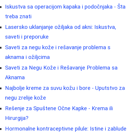
Iskustva sa operacijom kapaka i podočnjaka - Šta
treba znati
Lasersko uklanjanje ožiljaka od akni: Iskustva,
saveti i preporuke
Saveti za negu kože i rešavanje problema s
aknama i ožiljcima
Saveti za Negu Kože i Rešavanje Problema sa
Aknama
Najbolje kreme za suvu kožu i bore - Uputstvo za
negu zrelije kože
Rešenje za Spuštene Očne Kapke - Krema ili
Hirurgija?
Hormonalne kontraceptivne pilule: Istine i zablude