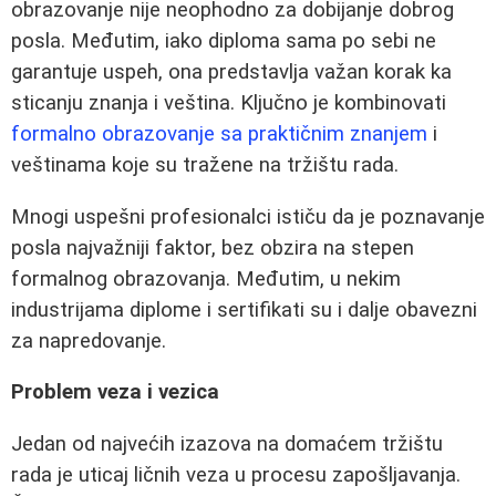
obrazovanje nije neophodno za dobijanje dobrog
posla. Međutim, iako diploma sama po sebi ne
garantuje uspeh, ona predstavlja važan korak ka
sticanju znanja i veština. Ključno je kombinovati
formalno obrazovanje sa praktičnim znanjem
i
veštinama koje su tražene na tržištu rada.
Mnogi uspešni profesionalci ističu da je poznavanje
posla najvažniji faktor, bez obzira na stepen
formalnog obrazovanja. Međutim, u nekim
industrijama diplome i sertifikati su i dalje obavezni
za napredovanje.
Problem veza i vezica
Jedan od najvećih izazova na domaćem tržištu
rada je uticaj ličnih veza u procesu zapošljavanja.