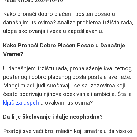
Kako pronaći dobro plaćen i pošten posao u
današnjim uslovima? Analiza problema tržišta rada,
uloge školovanja i veza u zapošljavanju.
Kako Pronaći Dobro Plaćen Posao u Današnje
Vreme?
U današnjem tržištu rada, pronalaženje kvalitetnog,
poštenog i dobro plaćenog posla postaje sve teže.
Mnogi mladi ljudi suočavaju se sa izazovima koji
često podrivaju njihova očekivanja i ambicije. Šta je
ključ za uspeh
u ovakvim uslovima?
Da li je školovanje i dalje neophodno?
Postoji sve veći broj mladih koji smatraju da visoko