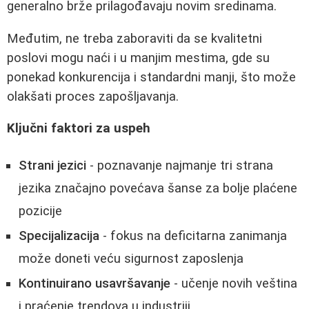
generalno brže prilagođavaju novim sredinama.
Međutim, ne treba zaboraviti da se kvalitetni
poslovi mogu naći i u manjim mestima, gde su
ponekad konkurencija i standardni manji, što može
olakšati proces zapošljavanja.
Ključni faktori za uspeh
Strani jezici
- poznavanje najmanje tri strana
jezika značajno povećava šanse za bolje plaćene
pozicije
Specijalizacija
- fokus na deficitarna zanimanja
može doneti veću sigurnost zaposlenja
Kontinuirano usavršavanje
- učenje novih veština
i praćenje trendova u industriji