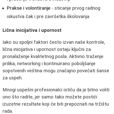
Prakse i volontiranje
- sticanje prvog radnog
iskustva čak i pre završetka školovanja
Lična inicijativa i upornost
Iako su spoljni faktori često izvan naše kontrole,
lična inicijativa i upornost ostaju ključni za
pronalaženje kvalitetnog posla. Aktivno traženje
prilika, networking i kontinuirano poboljšanje
sopstvenih veština mogu značajno povećati šanse
za uspeh.
Mnogi uspešni profesionalci ističu da je bitno voliti
ono što radite, jer samo tako možete postići
izuzetne rezultate koji će biti prepoznati na tržištu
rada.