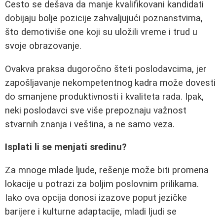
Često se dešava da manje kvalifikovani kandidati
dobijaju bolje pozicije zahvaljujući poznanstvima,
što demotiviše one koji su uložili vreme i trud u
svoje obrazovanje.
Ovakva praksa dugoročno šteti poslodavcima, jer
zapošljavanje nekompetentnog kadra može dovesti
do smanjene produktivnosti i kvaliteta rada. Ipak,
neki poslodavci sve više prepoznaju važnost
stvarnih znanja i veština, a ne samo veza.
Isplati li se menjati sredinu?
Za mnoge mlade ljude, rešenje može biti promena
lokacije u potrazi za boljim poslovnim prilikama.
Iako ova opcija donosi izazove poput jezičke
barijere i kulturne adaptacije, mladi ljudi se