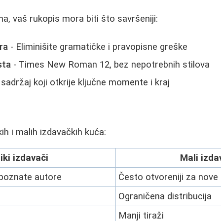
a, vaš rukopis mora biti što savršeniji:
ra
- Eliminišite gramatičke i pravopisne greške
sta
- Times New Roman 12, bez nepotrebnih stilova
sadržaj koji otkrije ključne momente i kraj
a
ih i malih izdavačkih kuća:
iki izdavači
Mali izda
epoznate autore
Često otvoreniji za nove 
Ograničena distribucija
Manji tiraži