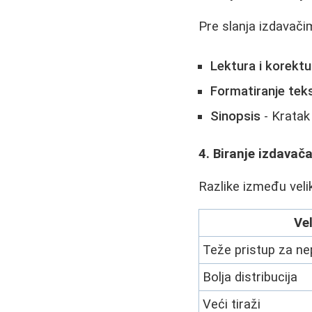
Pre slanja izdavačim
Lektura i korektu
Formatiranje tek
Sinopsis
- Kratak 
4. Biranje izdavač
Razlike između velik
Vel
Teže pristup za n
Bolja distribucija
Veći tiraži