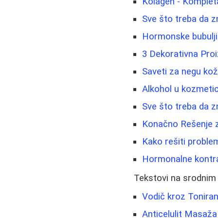
Kolagen - Komplet
Sve što treba da z
Hormonske bubuljic
3 Dekorativna Pro
Saveti za negu kož
Alkohol u kozmetici
Sve što treba da zn
Konačno Rešenje z
Kako rešiti problem
Hormonalne kontrac
Tekstovi na srodnim
Vodič kroz Tonira
Anticelulit Masaža