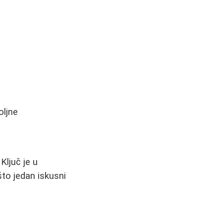
oljne
Ključ je u
što jedan iskusni