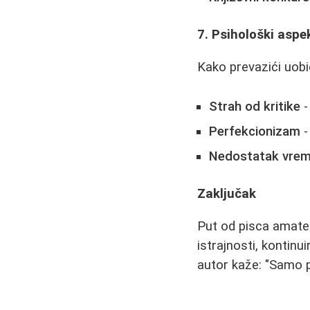
7. Psihološki aspe
Kako prevazići uobi
Strah od kritike
-
Perfekcionizam
-
Nedostatak vre
Zaključak
Put od pisca amater
istrajnosti, kontin
autor kaže: "Samo pi