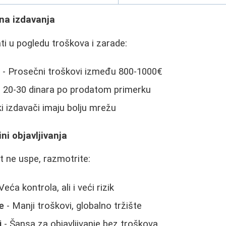
ana izdavanja
i u pogledu troškova i zarade:
e
- Prosečni troškovi između 800-1000€
 20-30 dinara po prodatom primerku
ki izdavači imaju bolju mrežu
ini objavljivanja
ut ne uspe, razmotrite:
Veća kontrola, ali i veći rizik
e
- Manji troškovi, globalno tržište
i
- Šansa za objavljivanje bez troškova