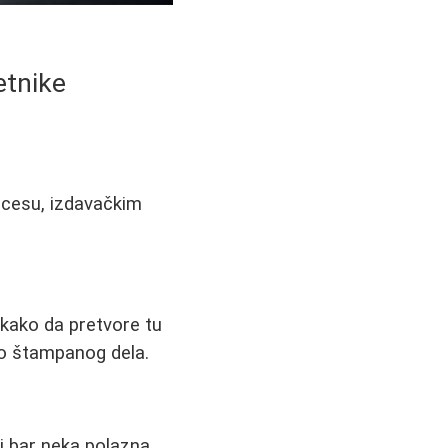
etnike
rocesu, izdavačkim
u kako da pretvore tu
do štampanog dela.
i bar neka polazna