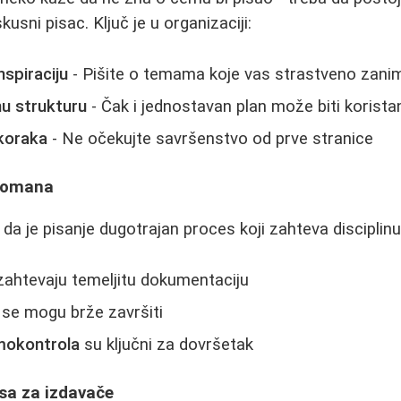
kusni pisac. Ključ je u organizaciji:
nspiraciju
- Pišite o temama koje vas strastveno zani
u strukturu
- Čak i jednostavan plan može biti korista
 koraka
- Ne očekujte savršenstvo od prve stranice
 romana
u da je pisanje dugotrajan proces koji zahteva disciplinu
ahtevaju temeljitu dokumentaciju
se mogu brže završiti
amokontrola
su ključni za dovršetak
isa za izdavače