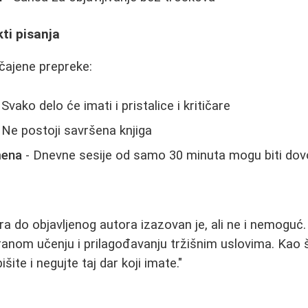
kti pisanja
čajene prepreke:
 Svako delo će imati i pristalice i kritičare
 Ne postoji savršena knjiga
mena
- Dnevne sesije od samo 30 minuta mogu biti dov
a do objavljenog autora izazovan je, ali ne i nemoguć. 
uiranom učenju i prilagođavanju tržišnim uslovima. Kao 
šite i negujte taj dar koji imate."