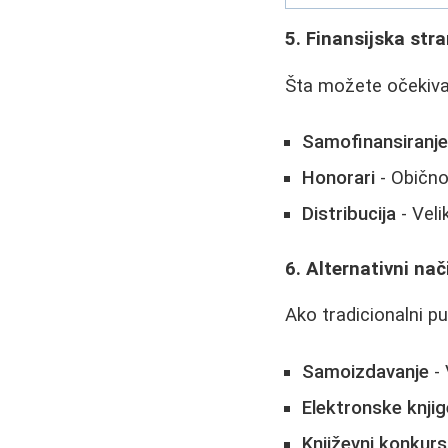
5. Finansijska str
Šta možete očekivat
Samofinansiranj
Honorari
- Obično
Distribucija
- Veli
6. Alternativni nač
Ako tradicionalni p
Samoizdavanje
- 
Elektronske knjig
Književni konkurs