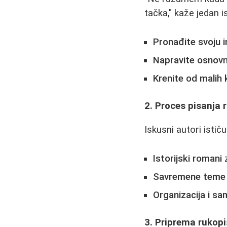
tačka," kaže jedan is
Pronađite svoju i
Napravite osnovn
Krenite od malih
2. Proces pisanja
Iskusni autori istič
Istorijski romani
z
Savremene teme
Organizacija i s
3. Priprema rukop