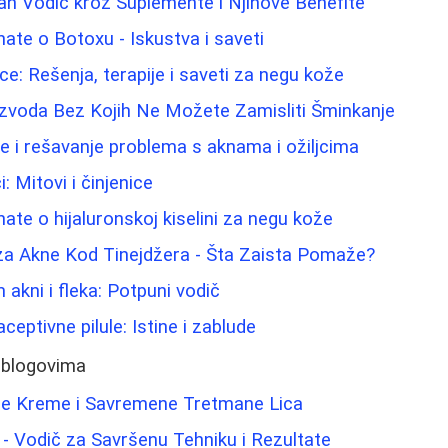
an Vodič kroz Suplemente i Njihove Benefite
nate o Botoxu - Iskustva i saveti
e: Rešenja, terapije i saveti za negu kože
izvoda Bez Kojih Ne Možete Zamisliti Šminkanje
e i rešavanje problema s aknama i ožiljcima
: Mitovi i činjenice
ate o hijaluronskoj kiselini za negu kože
a Akne Kod Tinejdžera - Šta Zaista Pomaže?
 akni i fleka: Potpuni vodič
eptivne pilule: Istine i zablude
 blogovima
ne Kreme i Savremene Tretmane Lica
 - Vodič za Savršenu Tehniku i Rezultate