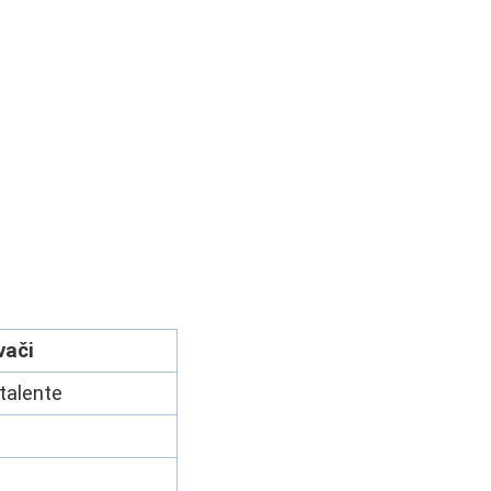
vači
talente