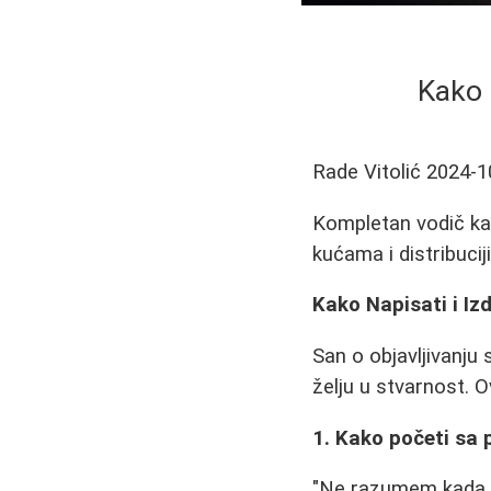
Kako 
Rade Vitolić
2024-1
Kompletan vodič kak
kućama i distribucij
Kako Napisati i Iz
San o objavljivanju 
želju u stvarnost. 
1. Kako početi sa
"Ne razumem kada n