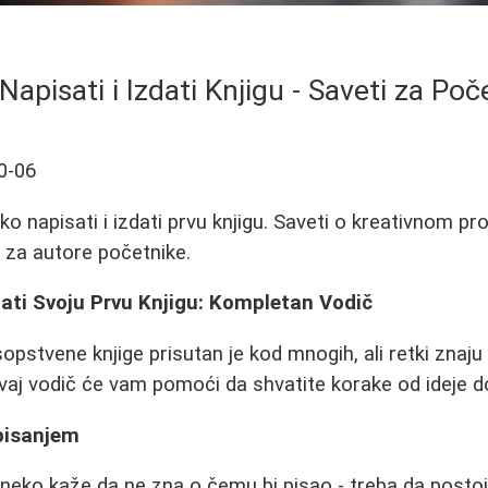
Napisati i Izdati Knjigu - Saveti za Poč
0-06
o napisati i izdati prvu knjigu. Saveti o kreativnom p
i za autore početnike.
dati Svoju Prvu Knjigu: Kompletan Vodič
sopstvene knjige prisutan je kod mnogih, ali retki znaj
Ovaj vodič će vam pomoći da shvatite korake od ideje 
 pisanjem
eko kaže da ne zna o čemu bi pisao - treba da postoj