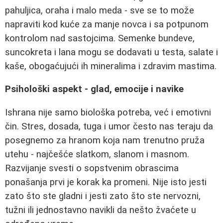
pahuljica, oraha i malo meda - sve se to može
napraviti kod kuće za manje novca i sa potpunom
kontrolom nad sastojcima. Semenke bundeve,
suncokreta i lana mogu se dodavati u testa, salate i
kaše, obogaćujući ih mineralima i zdravim mastima.
Psihološki aspekt - glad, emocije i navike
Ishrana nije samo biološka potreba, već i emotivni
čin. Stres, dosada, tuga i umor često nas teraju da
posegnemo za hranom koja nam trenutno pruža
utehu - najčešće slatkom, slanom i masnom.
Razvijanje svesti o sopstvenim obrascima
ponašanja prvi je korak ka promeni. Nije isto jesti
zato što ste gladni i jesti zato što ste nervozni,
tužni ili jednostavno navikli da nešto žvaćete u