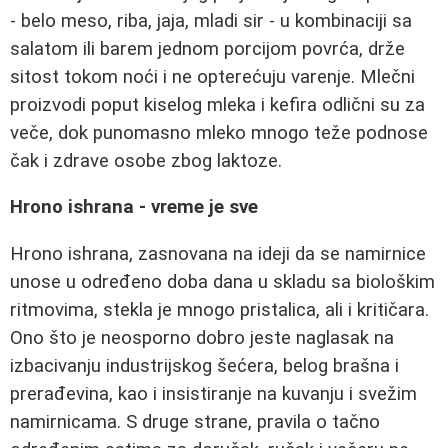
- belo meso, riba, jaja, mladi sir - u kombinaciji sa
salatom ili barem jednom porcijom povrća, drže
sitost tokom noći i ne opterećuju varenje. Mlečni
proizvodi poput kiselog mleka i kefira odlični su za
veče, dok punomasno mleko mnogo teže podnose
čak i zdrave osobe zbog laktoze.
Hrono ishrana - vreme je sve
Hrono ishrana, zasnovana na ideji da se namirnice
unose u određeno doba dana u skladu sa biološkim
ritmovima, stekla je mnogo pristalica, ali i kritičara.
Ono što je neosporno dobro jeste naglasak na
izbacivanju industrijskog šećera, belog brašna i
prerađevina, kao i insistiranje na kuvanju i svežim
namirnicama. S druge strane, pravila o tačno