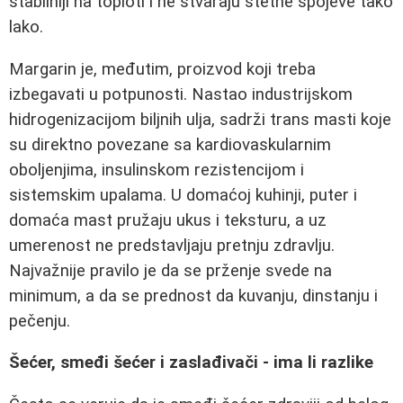
stabilniji na toploti i ne stvaraju štetne spojeve tako
lako.
Margarin je, međutim, proizvod koji treba
izbegavati u potpunosti. Nastao industrijskom
hidrogenizacijom biljnih ulja, sadrži trans masti koje
su direktno povezane sa kardiovaskularnim
oboljenjima, insulinskom rezistencijom i
sistemskim upalama. U domaćoj kuhinji, puter i
domaća mast pružaju ukus i teksturu, a uz
umerenost ne predstavljaju pretnju zdravlju.
Najvažnije pravilo je da se prženje svede na
minimum, a da se prednost da kuvanju, dinstanju i
pečenju.
Šećer, smeđi šećer i zaslađivači - ima li razlike