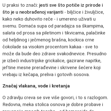
U praksi to znači:
jesti sve što potiče iz prirode i
što je u neobrađenoj varijanti
- biljčice i živuljčice,
kako neko duhovito reče - i umereno uživati u
svemu. Domaća supa od paradajza sa škampima,
salata od prosa sa piletinom i tikvicama, palačinke
od heljdinog i ječmenog brašna, kockica crne
čokolade sa visokim procentom kakaa - sve to
može da bude deo zdrave svakodnevice. Presudno
je izbeći industrijske grickalice, gazirane napitke,
jeftine mesne prerađevine i skrivene šećere koji
vrebaju iz kečapa, preliva i gotovih sosova.
Značaj vlakana, vode i kretanja
O zdravlju creva se sve više govori, i to s razlogom.
Redovna, meka stolica osnova je dobre probave i