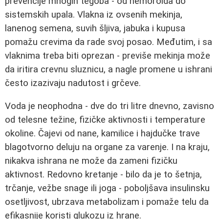
prevencije mnogih tegoba - od hemoroida do
sistemskih upala. Vlakna iz ovsenih mekinja,
lanenog semena, suvih šljiva, jabuka i kupusa
pomažu crevima da rade svoj posao. Međutim, i sa
vlaknima treba biti oprezan - previše mekinja može
da iritira crevnu sluznicu, a nagle promene u ishrani
često izazivaju nadutost i grčeve.
Voda je neophodna - dve do tri litre dnevno, zavisno
od telesne težine, fizičke aktivnosti i temperature
okoline. Čajevi od nane, kamilice i hajdučke trave
blagotvorno deluju na organe za varenje. I na kraju,
nikakva ishrana ne može da zameni fizičku
aktivnost. Redovno kretanje - bilo da je to šetnja,
trčanje, vežbe snage ili joga - poboljšava insulinsku
osetljivost, ubrzava metabolizam i pomaže telu da
efikasnije koristi glukozu iz hrane.