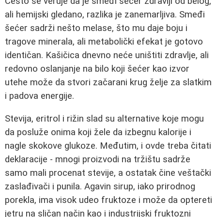
Često se veruje da je smeđi šećer zdraviji od belog,
ali hemijski gledano, razlika je zanemarljiva. Smeđi
šećer sadrži nešto melase, što mu daje boju i
tragove minerala, ali metabolički efekat je gotovo
identičan. Kašičica dnevno neće uništiti zdravlje, ali
redovno oslanjanje na bilo koji šećer kao izvor
utehe može da stvori začarani krug želje za slatkim
i padova energije.
Stevija, eritrol i rižin slad su alternative koje mogu
da posluže onima koji žele da izbegnu kalorije i
nagle skokove glukoze. Međutim, i ovde treba čitati
deklaracije - mnogi proizvodi na tržištu sadrže
samo mali procenat stevije, a ostatak čine veštački
zaslađivači i punila. Agavin sirup, iako prirodnog
porekla, ima visok udeo fruktoze i može da optereti
jetru na sličan način kao i industrijski fruktozni