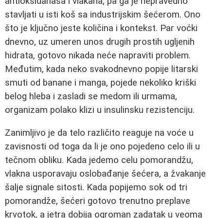
antioksidanasa i vlakana, pa ga je nepravedno
stavljati u isti koš sa industrijskim šećerom. Ono
što je ključno jeste količina i kontekst. Par voćki
dnevno, uz umeren unos drugih prostih ugljenih
hidrata, gotovo nikada neće napraviti problem.
Međutim, kada neko svakodnevno popije litarski
smuti od banane i manga, pojede nekoliko kriški
belog hleba i zasladi se medom ili urmama,
organizam polako klizi u insulinsku rezistenciju.
Zanimljivo je da telo različito reaguje na voće u
zavisnosti od toga da li je ono pojedeno celo ili u
tečnom obliku. Kada jedemo celu pomorandžu,
vlakna usporavaju oslobađanje šećera, a žvakanje
šalje signale sitosti. Kada popijemo sok od tri
pomorandže, šećeri gotovo trenutno preplave
krvotok, a jetra dobija ogroman zadatak u veoma