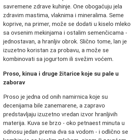
savremene zdrave kuhinje. One obogaćuju jela
zdravim mastima, vlaknima i mineralima. Seme
koprive, na primer, može se dodati u kiselo mleko
sa ovsenim mekinjama i ostalim semenčicama -
jednostavan, a hranljiv obrok. Slično tome, lan je
izuzetno koristan za probavu, a može se
kombinovati sa jogurtom ili svežim voćem.
Proso, kinua i druge žitarice koje su pale u
zaborav
Proso je jedna od onih namirnica koje su
decenijama bile zanemarene, a zapravo
predstavljaju izuzetno vredan izvor hranljivih
materija. Kuva se brzo - oko petnaest minuta u
odnosu jedan prema dva sa vodom - i odlično se