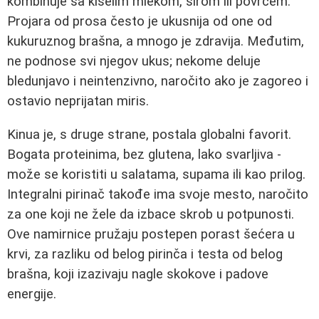
kombinuje sa kiselim mlekom, sirom ili povrćem.
Projara od prosa često je ukusnija od one od
kukuruznog brašna, a mnogo je zdravija. Međutim,
ne podnose svi njegov ukus; nekome deluje
bledunjavo i neintenzivno, naročito ako je zagoreo i
ostavio neprijatan miris.
Kinua je, s druge strane, postala globalni favorit.
Bogata proteinima, bez glutena, lako svarljiva -
može se koristiti u salatama, supama ili kao prilog.
Integralni pirinač takođe ima svoje mesto, naročito
za one koji ne žele da izbace skrob u potpunosti.
Ove namirnice pružaju postepen porast šećera u
krvi, za razliku od belog pirinča i testa od belog
brašna, koji izazivaju nagle skokove i padove
energije.