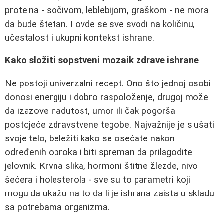
proteina - sočivom, leblebijom, graškom - ne mora
da bude štetan. I ovde se sve svodi na količinu,
učestalost i ukupni kontekst ishrane.
Kako složiti sopstveni mozaik zdrave ishrane
Ne postoji univerzalni recept. Ono što jednoj osobi
donosi energiju i dobro raspoloženje, drugoj može
da izazove nadutost, umor ili čak pogorša
postojeće zdravstvene tegobe. Najvažnije je slušati
svoje telo, beležiti kako se osećate nakon
određenih obroka i biti spreman da prilagodite
jelovnik. Krvna slika, hormoni štitne žlezde, nivo
šećera i holesterola - sve su to parametri koji
mogu da ukažu na to da li je ishrana zaista u skladu
sa potrebama organizma.