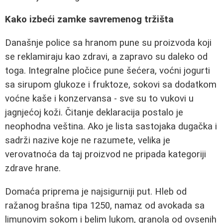
Kako izbeći zamke savremenog tržišta
Današnje police sa hranom pune su proizvoda koji
se reklamiraju kao zdravi, a zapravo su daleko od
toga. Integralne pločice pune šećera, voćni jogurti
sa sirupom glukoze i fruktoze, sokovi sa dodatkom
voćne kaše i konzervansa - sve su to vukovi u
jagnjećoj koži. Čitanje deklaracija postalo je
neophodna veština. Ako je lista sastojaka dugačka i
sadrži nazive koje ne razumete, velika je
verovatnoća da taj proizvod ne pripada kategoriji
zdrave hrane.
Domaća priprema je najsigurniji put. Hleb od
ražanog brašna tipa 1250, namaz od avokada sa
limunovim sokom i belim lukom, granola od ovsenih