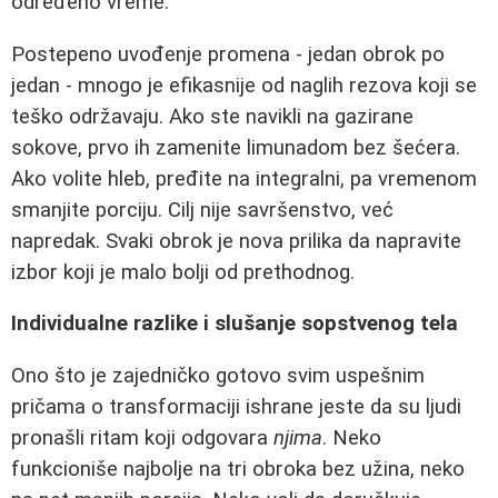
određeno vreme.
Postepeno uvođenje promena - jedan obrok po
jedan - mnogo je efikasnije od naglih rezova koji se
teško održavaju. Ako ste navikli na gazirane
sokove, prvo ih zamenite limunadom bez šećera.
Ako volite hleb, pređite na integralni, pa vremenom
smanjite porciju. Cilj nije savršenstvo, već
napredak. Svaki obrok je nova prilika da napravite
izbor koji je malo bolji od prethodnog.
Individualne razlike i slušanje sopstvenog tela
Ono što je zajedničko gotovo svim uspešnim
pričama o transformaciji ishrane jeste da su ljudi
pronašli ritam koji odgovara
njima
. Neko
funkcioniše najbolje na tri obroka bez užina, neko