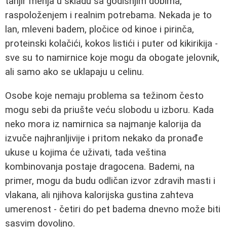
tanjir menja u skladu sa godišnjim dobima,
raspoloženjem i realnim potrebama. Nekada je to
lan, mleveni badem, pločice od kinoe i pirinča,
proteinski kolačići, kokos listići i puter od kikirikija -
sve su to namirnice koje mogu da obogate jelovnik,
ali samo ako se uklapaju u celinu.
Osobe koje nemaju problema sa težinom često
mogu sebi da priušte veću slobodu u izboru. Kada
neko mora iz namirnica sa najmanje kalorija da
izvuče najhranljivije i pritom nekako da pronađe
ukuse u kojima će uživati, tada veština
kombinovanja postaje dragocena. Bademi, na
primer, mogu da budu odličan izvor zdravih masti i
vlakana, ali njihova kalorijska gustina zahteva
umerenost - četiri do pet badema dnevno može biti
sasvim dovoljno.