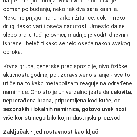
na pet manjih porcija. Neko voli da doručkuje
odmah po buđenju, neko tek dva sata kasnije.
Nekome prijaju mahunarke i žitarice, dok ih neko
drugi teško vari i oseća nadutost. Umesto da se
slepo prate tuđi jelovnici, mudrije je voditi dnevnik
ishrane i beležiti kako se telo oseća nakon svakog
obroka.
Krvna grupa, genetske predispozicije, nivo fizičke
aktivnosti, godine, pol, zdravstveno stanje - sve to
utiče na to kako metabolizam reaguje na određene
namirnice. Ono što je univerzalno jeste da
celovita,
neprerađena hrana, pripremljena kod kuće, od
sezonskih i lokalnih namirnica, gotovo uvek nosi
više koristi nego bilo koji industrijski proizvod
.
Zaključak - jednostavnost kao ključ