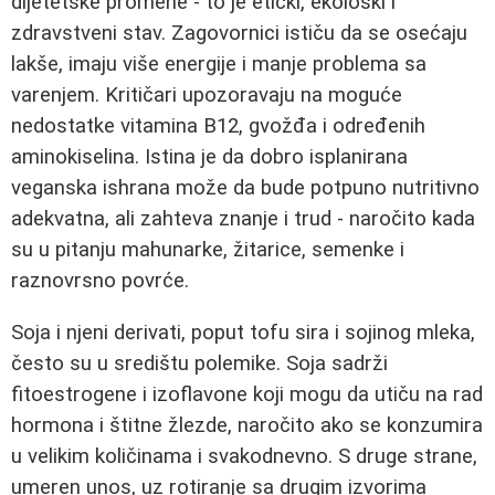
dijetetske promene - to je etički, ekološki i
zdravstveni stav. Zagovornici ističu da se osećaju
lakše, imaju više energije i manje problema sa
varenjem. Kritičari upozoravaju na moguće
nedostatke vitamina B12, gvožđa i određenih
aminokiselina. Istina je da dobro isplanirana
veganska ishrana može da bude potpuno nutritivno
adekvatna, ali zahteva znanje i trud - naročito kada
su u pitanju mahunarke, žitarice, semenke i
raznovrsno povrće.
Soja i njeni derivati, poput tofu sira i sojinog mleka,
često su u središtu polemike. Soja sadrži
fitoestrogene i izoflavone koji mogu da utiču na rad
hormona i štitne žlezde, naročito ako se konzumira
u velikim količinama i svakodnevno. S druge strane,
umeren unos, uz rotiranje sa drugim izvorima