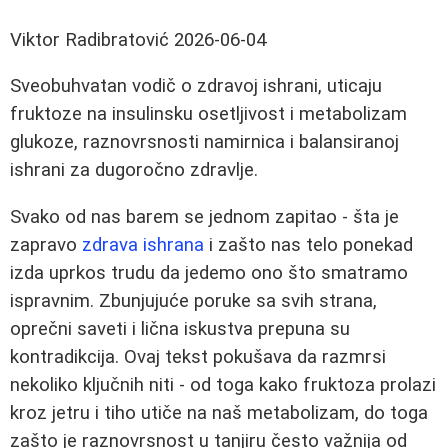
Viktor Radibratović
2026-06-04
Sveobuhvatan vodič o zdravoj ishrani, uticaju
fruktoze na insulinsku osetljivost i metabolizam
glukoze, raznovrsnosti namirnica i balansiranoj
ishrani za dugoročno zdravlje.
Svako od nas barem se jednom zapitao - šta je
zapravo
zdrava ishrana
i zašto nas telo ponekad
izda uprkos trudu da jedemo ono što smatramo
ispravnim. Zbunjujuće poruke sa svih strana,
oprečni saveti i lična iskustva prepuna su
kontradikcija. Ovaj tekst pokušava da razmrsi
nekoliko ključnih niti - od toga kako fruktoza prolazi
kroz jetru i tiho utiče na naš metabolizam, do toga
zašto je raznovrsnost u tanjiru često važnija od