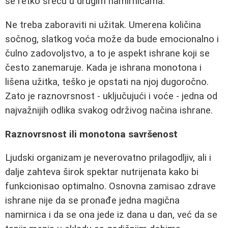
se retko sreću u drugim namirnicama.
Ne treba zaboraviti ni užitak. Umerena količina
sočnog, slatkog voća može da bude emocionalno i
čulno zadovoljstvo, a to je aspekt ishrane koji se
često zanemaruje. Kada je ishrana monotona i
lišena užitka, teško je opstati na njoj dugoročno.
Zato je raznovrsnost - uključujući i voće - jedna od
najvažnijih odlika svakog održivog načina ishrane.
Raznovrsnost ili monotona savršenost
Ljudski organizam je neverovatno prilagodljiv, ali i
dalje zahteva širok spektar nutrijenata kako bi
funkcionisao optimalno. Osnovna zamisao zdrave
ishrane nije da se pronađe jedna magična
namirnica i da se ona jede iz dana u dan, već da se