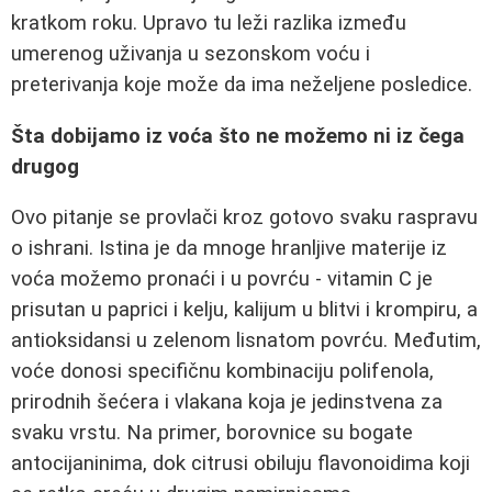
kratkom roku. Upravo tu leži razlika između
umerenog uživanja u sezonskom voću i
preterivanja koje može da ima neželjene posledice.
Šta dobijamo iz voća što ne možemo ni iz čega
drugog
Ovo pitanje se provlači kroz gotovo svaku raspravu
o ishrani. Istina je da mnoge hranljive materije iz
voća možemo pronaći i u povrću - vitamin C je
prisutan u paprici i kelju, kalijum u blitvi i krompiru, a
antioksidansi u zelenom lisnatom povrću. Međutim,
voće donosi specifičnu kombinaciju polifenola,
prirodnih šećera i vlakana koja je jedinstvena za
svaku vrstu. Na primer, borovnice su bogate
antocijaninima, dok citrusi obiluju flavonoidima koji