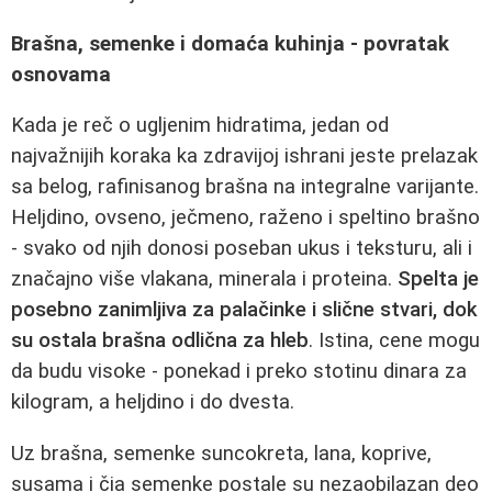
Brašna, semenke i domaća kuhinja - povratak
osnovama
Kada je reč o ugljenim hidratima, jedan od
najvažnijih koraka ka zdravijoj ishrani jeste prelazak
sa belog, rafinisanog brašna na integralne varijante.
Heljdino, ovseno, ječmeno, raženo i speltino brašno
- svako od njih donosi poseban ukus i teksturu, ali i
značajno više vlakana, minerala i proteina.
Spelta je
posebno zanimljiva za palačinke i slične stvari, dok
su ostala brašna odlična za hleb
. Istina, cene mogu
da budu visoke - ponekad i preko stotinu dinara za
kilogram, a heljdino i do dvesta.
Uz brašna, semenke suncokreta, lana, koprive,
susama i čia semenke postale su nezaobilazan deo