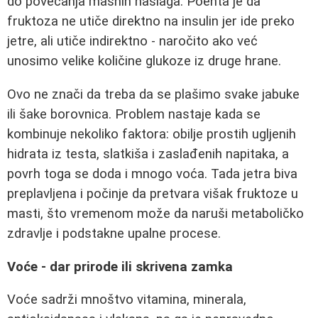
do povećanja masnih naslaga. Poenta je da
fruktoza ne utiče direktno na insulin jer ide preko
jetre, ali utiče indirektno - naročito ako već
unosimo velike količine glukoze iz druge hrane.
Ovo ne znači da treba da se plašimo svake jabuke
ili šake borovnica. Problem nastaje kada se
kombinuje nekoliko faktora: obilje prostih ugljenih
hidrata iz testa, slatkiša i zaslađenih napitaka, a
povrh toga se doda i mnogo voća. Tada jetra biva
preplavljena i počinje da pretvara višak fruktoze u
masti, što vremenom može da naruši metaboličko
zdravlje i podstakne upalne procese.
Voće - dar prirode ili skrivena zamka
Voće sadrži mnoštvo vitamina, minerala,