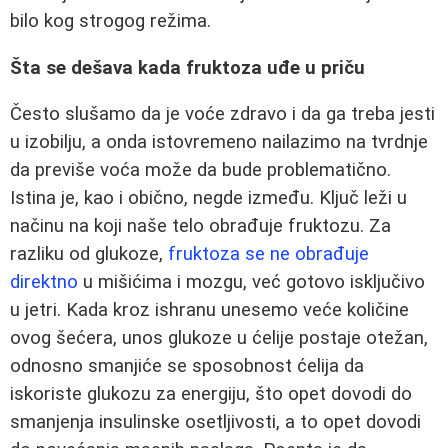
bilo kog strogog režima.
Šta se dešava kada fruktoza uđe u priču
Često slušamo da je voće zdravo i da ga treba jesti
u izobilju, a onda istovremeno nailazimo na tvrdnje
da previše voća može da bude problematično.
Istina je, kao i obično, negde između. Ključ leži u
načinu na koji naše telo obrađuje fruktozu. Za
razliku od glukoze,
fruktoza se ne obrađuje
direktno
u mišićima i mozgu, već gotovo isključivo
u jetri. Kada kroz ishranu unesemo veće količine
ovog šećera, unos glukoze u ćelije postaje otežan,
odnosno smanjiće se sposobnost ćelija da
iskoriste glukozu za energiju, što opet dovodi do
smanjenja insulinske osetljivosti, a to opet dovodi