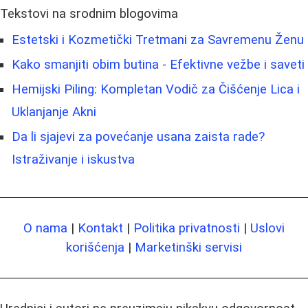
Tekstovi na srodnim blogovima
Estetski i Kozmetički Tretmani za Savremenu Ženu
Kako smanjiti obim butina - Efektivne vežbe i saveti
Hemijski Piling: Kompletan Vodič za Čišćenje Lica i
Uklanjanje Akni
Da li sjajevi za povećanje usana zaista rade?
Istraživanje i iskustva
O nama
|
Kontakt
|
Politika privatnosti
|
Uslovi
korišćenja
|
Marketinški servisi