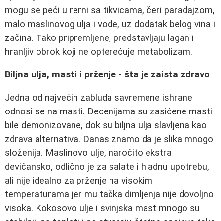
mogu se peći u rerni sa tikvicama, čeri paradajzom,
malo maslinovog ulja i vode, uz dodatak belog vina i
začina. Tako pripremljene, predstavljaju lagan i
hranljiv obrok koji ne opterećuje metabolizam.
Biljna ulja, masti i prženje - šta je zaista zdravo
Jedna od najvećih zabluda savremene ishrane
odnosi se na masti. Decenijama su zasićene masti
bile demonizovane, dok su biljna ulja slavljena kao
zdrava alternativa. Danas znamo da je slika mnogo
složenija. Maslinovo ulje, naročito ekstra
devičansko, odlično je za salate i hladnu upotrebu,
ali nije idealno za prženje na visokim
temperaturama jer mu tačka dimljenja nije dovoljno
visoka. Kokosovo ulje i svinjska mast mnogo su