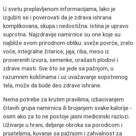
U svetu preplavljenom informacijama, lako je
izgubiti se i poverovati da je zdrava ishrana
komplikovana, skupa i nedostižna. Istina je upravo
suprotna. Najzdravije namirnice su one koje su
najbliže svom prirodnom obliku: sveže povrće, zrelo
voće, integralne žitarice, jaja, riba, meso iz
proverenih izvora, semenke, orašasti plodovi i
zdrave masti. Sve što se jede sa pažnjom, u
razumnim količinama i uz uvažavanje sopstvenog
tela, može da bude deo zdrave ishrane.
Nema potrebe za krutim pravilima, izbacivanjem
čitavih grupa namirnica ili brojanjem svake kalorije -
osim ako za to ne postoje jasni medicinski razlozi.
Uživanje u hrani, deljenje obroka sa porodicom i
prijateljima, kuvanje sa pažnjom i zahvalnost za