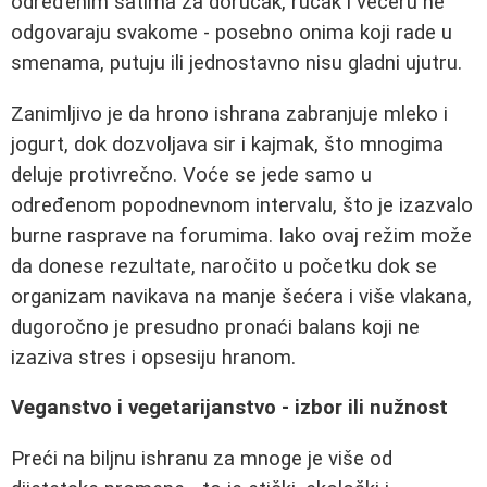
određenim satima za doručak, ručak i večeru ne
odgovaraju svakome - posebno onima koji rade u
smenama, putuju ili jednostavno nisu gladni ujutru.
Zanimljivo je da hrono ishrana zabranjuje mleko i
jogurt, dok dozvoljava sir i kajmak, što mnogima
deluje protivrečno. Voće se jede samo u
određenom popodnevnom intervalu, što je izazvalo
burne rasprave na forumima. Iako ovaj režim može
da donese rezultate, naročito u početku dok se
organizam navikava na manje šećera i više vlakana,
dugoročno je presudno pronaći balans koji ne
izaziva stres i opsesiju hranom.
Veganstvo i vegetarijanstvo - izbor ili nužnost
Preći na biljnu ishranu za mnoge je više od