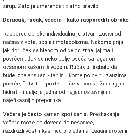
sirup. Zato je umerenost zlatno pravilo.
Doručak, ručak, večera - kako rasporediti obroke
Raspored obroka individualna je stvar i zavisi od
načina života, posla i metabolizma. Nekome prija
jak doručak sa hlebom od celog zrna, jajima i
povrćem, dok se neko bolje oseća sa laganom
ovsenom kašom ili voćem. Ručak bi trebalo da
bude izbalansiran - tanjir u kome polovinu zauzima
povrće, četvrtinu proteini i četvrtinu složeni ugljeni
hidrati - i dalje je jedna od najjednostavnijih i
najefikasnijih preporuka.
Večera je često kamen spoticanja. Preskakanje
večere može da dovede do nesanice,
razdražljivosti i kasnijeg prejedanja. Lagani proteini