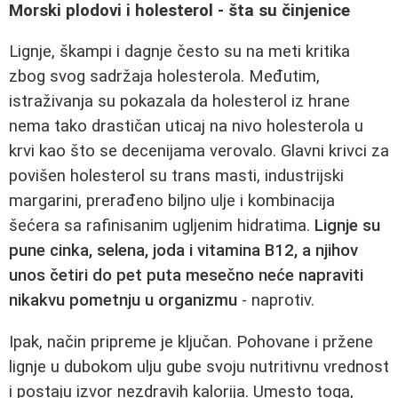
Morski plodovi i holesterol - šta su činjenice
Lignje, škampi i dagnje često su na meti kritika
zbog svog sadržaja holesterola. Međutim,
istraživanja su pokazala da holesterol iz hrane
nema tako drastičan uticaj na nivo holesterola u
krvi kao što se decenijama verovalo. Glavni krivci za
povišen holesterol su trans masti, industrijski
margarini, prerađeno biljno ulje i kombinacija
šećera sa rafinisanim ugljenim hidratima.
Lignje su
pune cinka, selena, joda i vitamina B12, a njihov
unos četiri do pet puta mesečno neće napraviti
nikakvu pometnju u organizmu
- naprotiv.
Ipak, način pripreme je ključan. Pohovane i pržene
lignje u dubokom ulju gube svoju nutritivnu vrednost
i postaju izvor nezdravih kalorija. Umesto toga,