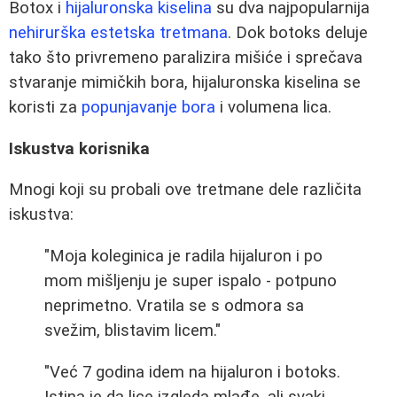
Botox i
hijaluronska kiselina
su dva najpopularnija
nehirurška estetska tretmana
. Dok botoks deluje
tako što privremeno paralizira mišiće i sprečava
stvaranje mimičkih bora, hijaluronska kiselina se
koristi za
popunjavanje bora
i volumena lica.
Iskustva korisnika
Mnogi koji su probali ove tretmane dele različita
iskustva:
"Moja koleginica je radila hijaluron i po
mom mišljenju je super ispalo - potpuno
neprimetno. Vratila se s odmora sa
svežim, blistavim licem."
"Već 7 godina idem na hijaluron i botoks.
Istina je da lice izgleda mlađe, ali svaki