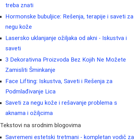
treba znati
Hormonske bubuljice: Rešenja, terapije i saveti za
negu kože
Lasersko uklanjanje ožiljaka od akni - Iskustva i
saveti
3 Dekorativna Proizvoda Bez Kojih Ne Možete
Zamisliti Šminkanje
Face Lifting: Iskustva, Saveti i Rešenja za
Podmlađivanje Lica
Saveti za negu kože i rešavanje problema s
aknama i ožiljcima
Tekstovi na srodnim blogovima
Savremeni estetski tretmani - kompletan vodič za