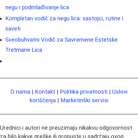
negu i podmlađivanje lica
Kompletan vodič za negu lica: sastojci, rutine i
saveti
Sveobuhvatni Vodič za Savremene Estetske
Tretmane Lica
O nama
|
Kontakt
|
Politika privatnosti
|
Uslovi
korišćenja
|
Marketinški servisi
Urednici i autori ne preuzimaju nikakvu odgovornost
za bilo kakve greške ili propuste u sadržaju ovog