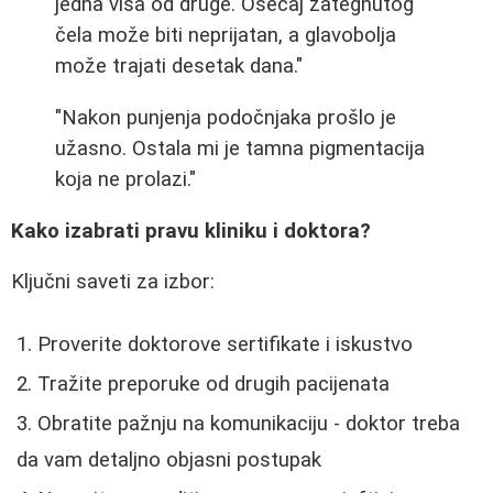
jedna viša od druge. Osećaj zategnutog
čela može biti neprijatan, a glavobolja
može trajati desetak dana."
"Nakon punjenja podočnjaka prošlo je
užasno. Ostala mi je tamna pigmentacija
koja ne prolazi."
Kako izabrati pravu kliniku i doktora?
Ključni saveti za izbor:
Proverite doktorove sertifikate i iskustvo
Tražite preporuke od drugih pacijenata
Obratite pažnju na komunikaciju - doktor treba
da vam detaljno objasni postupak