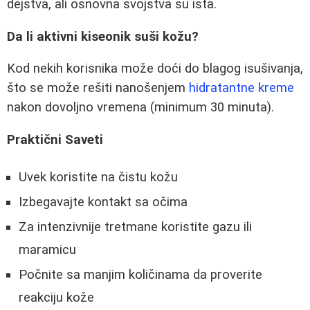
dejstva, ali osnovna svojstva su ista.
Da li aktivni kiseonik suši kožu?
Kod nekih korisnika može doći do blagog isušivanja,
što se može rešiti nanošenjem
hidratantne kreme
nakon dovoljno vremena (minimum 30 minuta).
Praktični Saveti
Uvek koristite na čistu kožu
Izbegavajte kontakt sa očima
Za intenzivnije tretmane koristite gazu ili
maramicu
Počnite sa manjim količinama da proverite
reakciju kože