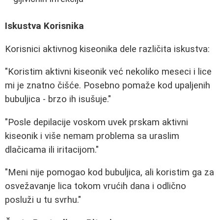
Iskustva Korisnika
Korisnici aktivnog kiseonika dele različita iskustva:
"Koristim aktivni kiseonik već nekoliko meseci i lice
mi je znatno čišće. Posebno pomaže kod upaljenih
bubuljica - brzo ih isušuje."
"Posle depilacije voskom uvek prskam aktivni
kiseonik i više nemam problema sa uraslim
dlačicama ili iritacijom."
"Meni nije pomogao kod bubuljica, ali koristim ga za
osvežavanje lica tokom vrućih dana i odlično
posluži u tu svrhu."