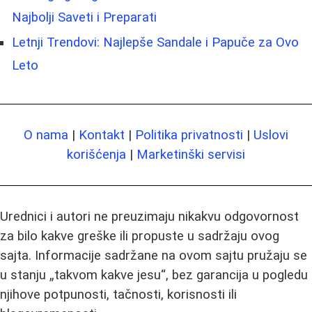
Najbolji Saveti i Preparati
Letnji Trendovi: Najlepše Sandale i Papuče za Ovo
Leto
O nama
|
Kontakt
|
Politika privatnosti
|
Uslovi
korišćenja
|
Marketinški servisi
Urednici i autori ne preuzimaju nikakvu odgovornost
za bilo kakve greške ili propuste u sadržaju ovog
sajta. Informacije sadržane na ovom sajtu pružaju se
u stanju „takvom kakve jesu“, bez garancija u pogledu
njihove potpunosti, tačnosti, korisnosti ili