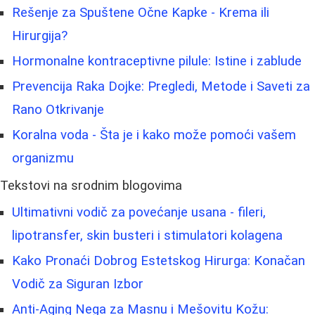
Rešenje za Spuštene Očne Kapke - Krema ili
Hirurgija?
Hormonalne kontraceptivne pilule: Istine i zablude
Prevencija Raka Dojke: Pregledi, Metode i Saveti za
Rano Otkrivanje
Koralna voda - Šta je i kako može pomoći vašem
organizmu
Tekstovi na srodnim blogovima
Ultimativni vodič za povećanje usana - fileri,
lipotransfer, skin busteri i stimulatori kolagena
Kako Pronaći Dobrog Estetskog Hirurga: Konačan
Vodič za Siguran Izbor
Anti-Aging Nega za Masnu i Mešovitu Kožu: