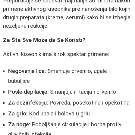
Preporučuje se sačekati najmanje 30 minuta nakon
primene aktivnog kiseonika pre nanošenja bilo kojih
drugih preparata (kreme, serumi) kako bi se izbegle
neželjene reakcije.
Za Šta Sve Može da Se Koristi?
Aktivni kiseonik ima širok spektar primene:
Negovanje lica:
Smanjuje crvenilo, upale i
bubuljice
Posle depilacije:
Smanjuje iritaciju i crvenilo
Za dezinfekciju:
Povreda, posekotina i opekotina
Za grlo:
Kod upala i bolova u grlu
Za noge:
Poboljšanje cirkulacije i borba protiv
gljivičnih infekcija