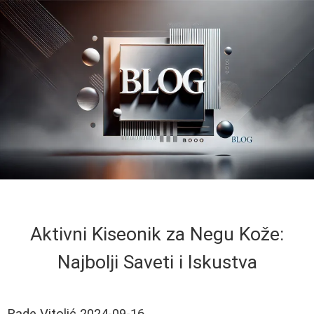
Aktivni Kiseonik za Negu Kože:
Najbolji Saveti i Iskustva
Rade Vitolić
2024-09-16